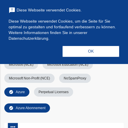
menu
announcement
Diese Webseite verwendet Cookies.
search
Suchen
Diese Webseite verwendet Cookies, um die Seite für Sie
optimal zu gestalten und fortlaufend verbessern zu können.
Filters
Filter leeren
clear_all
Weitere Informationen finden Sie in unserer
Datenschutzerklärung.
check_circle
Alle
Apps & Services
Kategorien
OK
Microsoft (NCE)
Microsoft Education (NCE)
Microsoft Non-Profit (NCE)
NoSpamProxy
check_circle
Azure
Perpetual Licenses
check_circle
Azure Abonnement