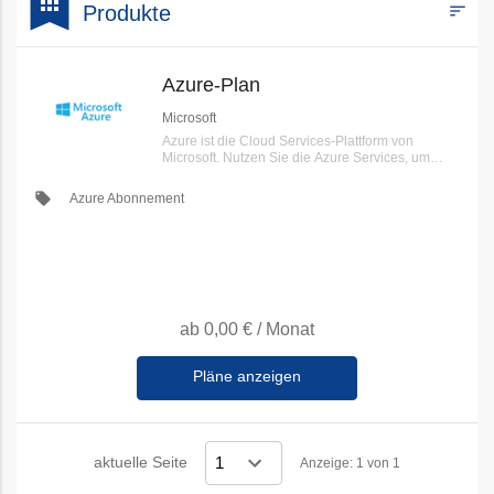
bookmark
apps
sort
Produkte
Filters
Azure-Plan
Microsoft
Azure ist die Cloud Services-Plattform von
Microsoft. Nutzen Sie die Azure Services, um
Ihren Kunden eine nutzungsabhängige und
skalierbare Lösung bereitzustellen.
local_offer
Azure Abonnement
ab
0,00 €
/
Monat
Pläne anzeigen
aktuelle Seite
Anzeige: 1 von 1