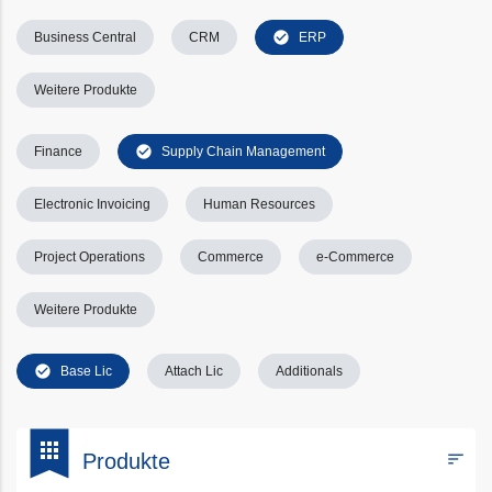
check_circle
Business Central
CRM
ERP
Weitere Produkte
check_circle
Finance
Supply Chain Management
Electronic Invoicing
Human Resources
Project Operations
Commerce
e-Commerce
Weitere Produkte
check_circle
Base Lic
Attach Lic
Additionals
bookmark
apps
sort
Produkte
Filters