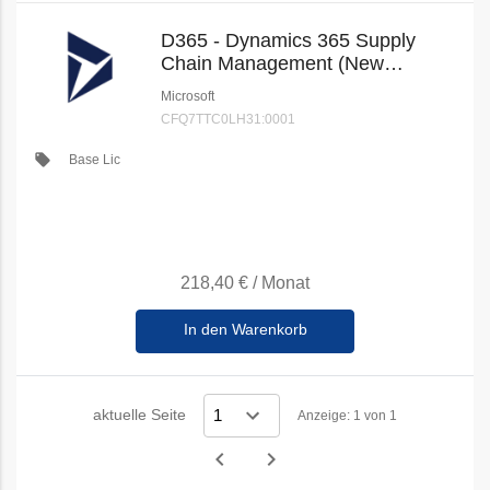
D365 - Dynamics 365 Supply
Chain Management (New
Commerce)
Microsoft
CFQ7TTC0LH31:0001
local_offer
Base Lic
218,40 €
/
Monat
In den Warenkorb
aktuelle Seite
Anzeige: 1 von 1
navigate_before
navigate_next
Vorheriges
Nächstes