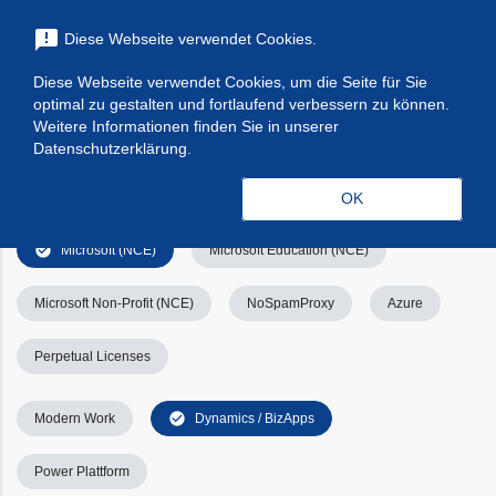
menu
announcement
Diese Webseite verwendet Cookies.
search
Suchen
Diese Webseite verwendet Cookies, um die Seite für Sie
optimal zu gestalten und fortlaufend verbessern zu können.
Filters
Filter leeren
clear_all
Weitere Informationen finden Sie in unserer
Datenschutzerklärung.
check_circle
Alle
Apps & Services
Kategorien
OK
check_circle
Microsoft (NCE)
Microsoft Education (NCE)
Microsoft Non-Profit (NCE)
NoSpamProxy
Azure
Perpetual Licenses
check_circle
Modern Work
Dynamics / BizApps
Power Plattform