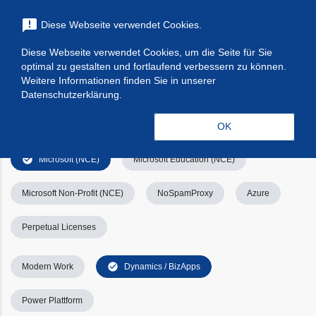
menu
announcement
Diese Webseite verwendet Cookies.
search
Suchen
Diese Webseite verwendet Cookies, um die Seite für Sie
optimal zu gestalten und fortlaufend verbessern zu können.
Filters
Filter leeren
clear_all
Weitere Informationen finden Sie in unserer
Datenschutzerklärung.
check_circle
Alle
Apps & Services
Kategorien
OK
check_circle
Microsoft (NCE)
Microsoft Education (NCE)
Microsoft Non-Profit (NCE)
NoSpamProxy
Azure
Perpetual Licenses
check_circle
Modern Work
Dynamics / BizApps
Power Plattform