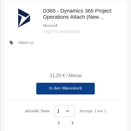
D365 - Dynamics 365 Project
Operations Attach (New
Commerce)
Microsoft
CFQ7TTC0HD4D:0002
local_offer
Attach Lic
31,20 €
/
Monat
In den Warenkorb
aktuelle Seite
Anzeige: 1 von 1
navigate_before
navigate_next
Vorheriges
Nächstes