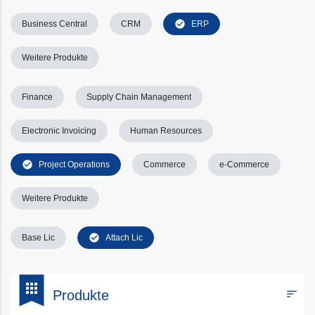
check_circle
Business Central
CRM
ERP
Weitere Produkte
Finance
Supply Chain Management
Electronic Invoicing
Human Resources
check_circle
Project Operations
Commerce
e-Commerce
Weitere Produkte
check_circle
Base Lic
Attach Lic
bookmark
apps
sort
Produkte
Filters