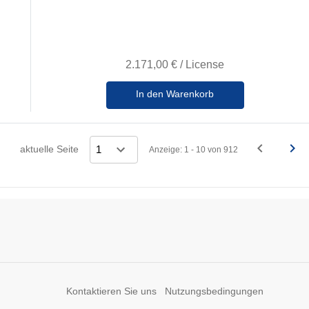
2.171,00 €
/
License
In den Warenkorb
navigate_before
navigate_next
aktuelle Seite
Anzeige: 1 - 10 von 912
Vorheriges
Näc
Kontaktieren Sie uns
Nutzungsbedingungen