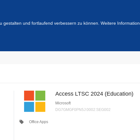
u gestalten und fortlaufend verbessern zu können. Weitere Information
Access LTSC 2024 (Education)
Microsoft
DG7GMGF0PN5J:0002:SEG002
local_offer
Office Apps