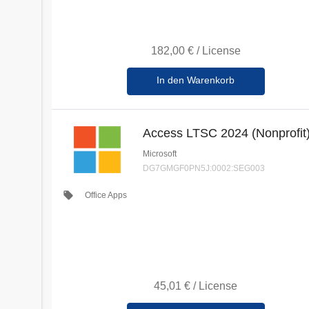
182,00 €
/
License
In den Warenkorb
Access LTSC 2024 (Nonprofit
Microsoft
DG7GMGF0PN5J:0002:SEG003
local_offer
Office Apps
45,01 €
/
License