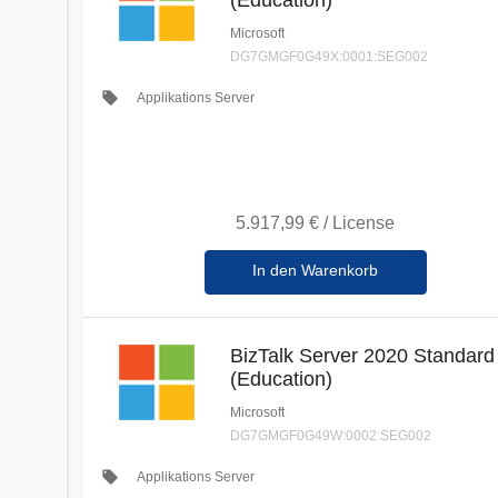
(Education)
Microsoft
DG7GMGF0G49X:0001:SEG002
local_offer
Applikations Server
5.917,99 €
/
License
In den Warenkorb
BizTalk Server 2020 Standard
(Education)
Microsoft
DG7GMGF0G49W:0002:SEG002
local_offer
Applikations Server