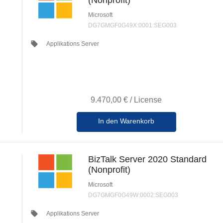
(Nonprofit)
Microsoft
DG7GMGF0G49X:0001:SEG003
local_offer
Applikations Server
9.470,00 €
/
License
In den Warenkorb
BizTalk Server 2020 Standard
(Nonprofit)
Microsoft
DG7GMGF0G49W:0002:SEG003
local_offer
Applikations Server