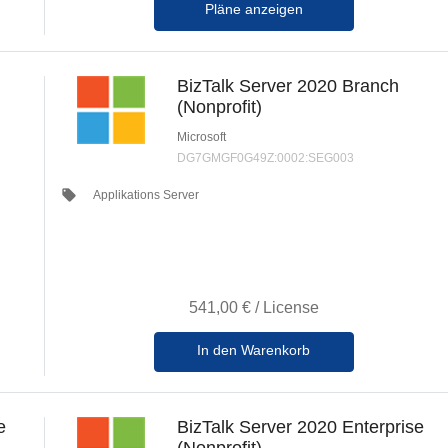
Pläne anzeigen
BizTalk Server 2020 Branch
(Nonprofit)
Microsoft
DG7GMGF0G49Z:0002:SEG003
local_offer
Applikations Server
541,00 €
/
License
In den Warenkorb
e
BizTalk Server 2020 Enterprise