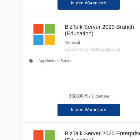
In den Warenkorb
BizTalk Server 2020 Branch
(Education)
Microsoft
DG7GMGF0G49Z:0002:SEG002
local_offer
Applikations Server
338,00 €
/
License
In den Warenkorb
BizTalk Server 2020 Enterpris