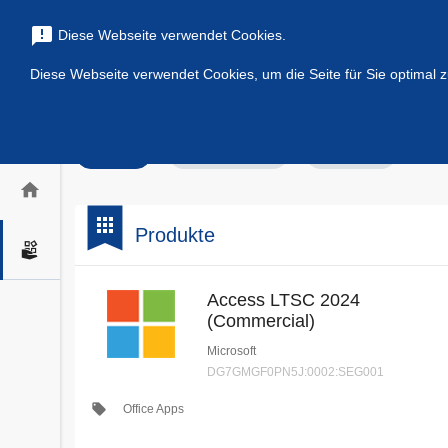
menu
search
announcement
Diese Webseite verwendet Cookies.
Diese Webseite verwendet Cookies, um die Seite für Sie optimal z
Filters
check_circle
Alle
Apps & Services
Kategorien
home
bookmark
apps
Produkte
Access LTSC 2024
(Commercial)
Microsoft
DG7GMGF0PN5J:0002:SEG001
local_offer
Office Apps