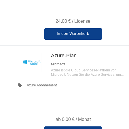
24,00 €
/
License
In den Warenkorb
)
Azure-Plan
Microsoft
Azure ist die Cloud Services-Plattform von
Microsoft. Nutzen Sie die Azure Services, um
Ihren Kunden eine nutzungsabhängige und
skalierbare Lösung bereitzustellen.
local_offer
Azure Abonnement
ab
0,00 €
/
Monat