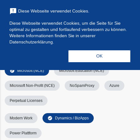
menu
announcement
Diese Webseite verwendet Cookies.
search
Suchen
Diese Webseite verwendet Cookies, um die Seite für Sie
optimal zu gestalten und fortlaufend verbessern zu können.
Filters
Filter leeren
clear_all
Weitere Informationen finden Sie in unserer
Datenschutzerklärung.
check_circle
Alle
Apps & Services
Kategorien
OK
check_circle
Microsoft (NCE)
Microsoft Education (NCE)
Microsoft Non-Profit (NCE)
NoSpamProxy
Azure
Perpetual Licenses
check_circle
Modern Work
Dynamics / BizApps
Power Plattform