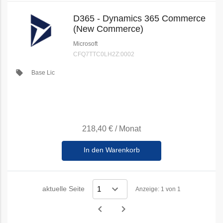
D365 - Dynamics 365 Commerce
(New Commerce)
Microsoft
CFQ7TTC0LH2Z:0002
local_offer
Base Lic
218,40 €
/
Monat
In den Warenkorb
aktuelle Seite
Anzeige: 1 von 1
navigate_before
navigate_next
Vorheriges
Nächstes