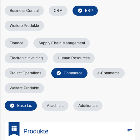
check_circle
Business Central
CRM
ERP
Weitere Produkte
Finance
Supply Chain Management
Electronic Invoicing
Human Resources
check_circle
Project Operations
Commerce
e-Commerce
Weitere Produkte
check_circle
Base Lic
Attach Lic
Additionals
bookmark
apps
sort
Produkte
Filters