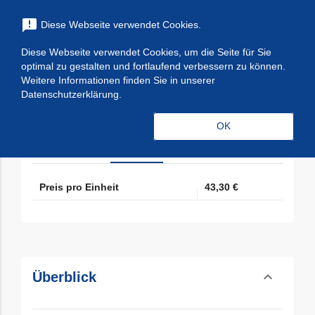
menu
announcement
Diese Webseite verwendet Cookies.
search
Suchen
Diese Webseite verwendet Cookies, um die Seite für Sie
expand_more
M365 - Microsoft 365 E3 (New
optimal zu gestalten und fortlaufend verbessern zu können.
Weitere Informationen finden Sie in unserer
Commerce)
Datenschutzerklärung.
expand_less
Preise
Toggle cont
OK
Monat
Jahr
Preis pro Einheit
43,30 €
expand_less
Überblick
Toggle cont