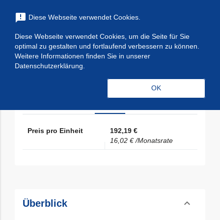
menu
announcement
Diese Webseite verwendet Cookies.
search
Suchen
Diese Webseite verwendet Cookies, um die Seite für Sie
expand_more
M365 - Microsoft 365 Copilot Business
optimal zu gestalten und fortlaufend verbessern zu können.
Weitere Informationen finden Sie in unserer
(New Commerce)
Datenschutzerklärung.
expand_less
Preise
Toggle cont
OK
Jahr
Preis pro Einheit
192,19 €
16,02 €
/Monatsrate
expand_less
Überblick
Toggle cont