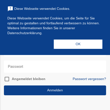
menu
announcement
Diese Webseite verwendet Cookies.
search
Suchen
Diese Webseite verwendet Cookies, um die Seite für Sie
optimal zu gestalten und fortlaufend verbessern zu können.
Anmelden
Weitere Informationen finden Sie in unserer
Datenschutzerklärung.
OK
check_box_outline_blank
Angemeldet bleiben
Passwort vergessen?
Anmelden