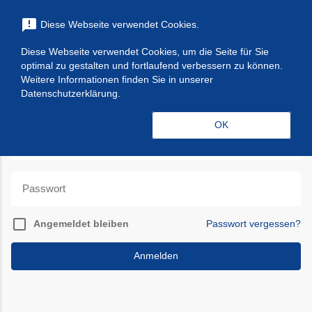
menu
announcement
Diese Webseite verwendet Cookies.
search
Suchen
Diese Webseite verwendet Cookies, um die Seite für Sie
optimal zu gestalten und fortlaufend verbessern zu können.
Anmelden
Weitere Informationen finden Sie in unserer
Datenschutzerklärung.
OK
check_box_outline_blank
Angemeldet bleiben
Passwort vergessen?
Anmelden